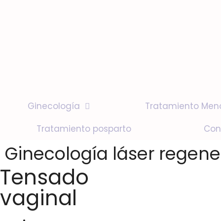
Ginecología
Tratamiento Men
Tratamiento posparto
Con
Ginecología láser regene
Tensado
vaginal