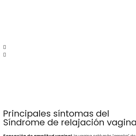
Principales síntomas del
Síndrome de relajación vagina
Sensación de amplitud vaginal
: la vagina está más “amplia” de 