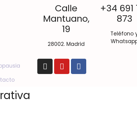
Calle
+34 691 
Mantuano,
873
19
Teléfono 
Whatsap
28002. Madrid
opausia
tacto
rativa