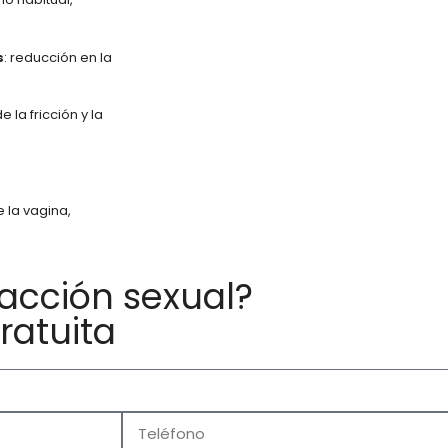
s
: reducción en la
 la fricción y la
 la vagina,
facción sexual?
ratuita